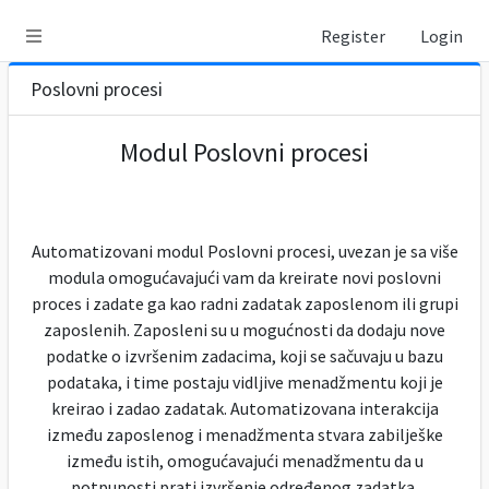
Register
Login
Poslovni procesi
Modul Poslovni procesi
Automatizovani modul Poslovni procesi, uvezan je sa više
modula omogućavajući vam da kreirate novi poslovni
proces i zadate ga kao radni zadatak zaposlenom ili grupi
zaposlenih. Zaposleni su u mogućnosti da dodaju nove
podatke o izvršenim zadacima, koji se sačuvaju u bazu
podataka, i time postaju vidljive menadžmentu koji je
kreirao i zadao zadatak. Automatizovana interakcija
između zaposlenog i menadžmenta stvara zabilješke
između istih, omogućavajući menadžmentu da u
potpunosti prati izvršenje određenog zadatka.